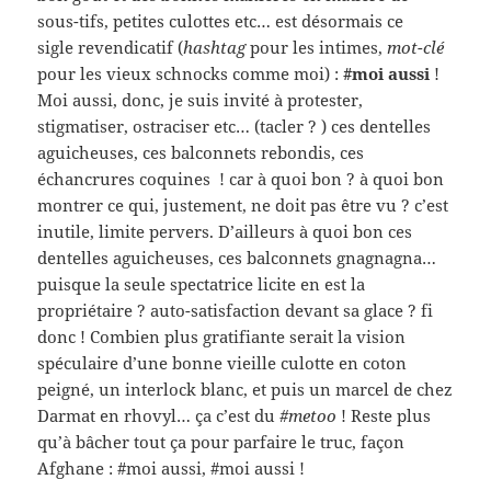
sous-tifs, petites culottes etc… est désormais ce
sigle revendicatif (
hashtag
pour les intimes,
mot-clé
pour les vieux schnocks comme moi) :
#moi aussi
!
Moi aussi, donc, je suis invité à protester,
stigmatiser, ostraciser etc… (tacler ? ) ces dentelles
aguicheuses, ces balconnets rebondis, ces
échancrures coquines ! car à quoi bon ? à quoi bon
montrer ce qui, justement, ne doit pas être vu ? c’est
inutile, limite pervers. D’ailleurs à quoi bon ces
dentelles aguicheuses, ces balconnets gnagnagna…
puisque la seule spectatrice licite en est la
propriétaire ? auto-satisfaction devant sa glace ? fi
donc ! Combien plus gratifiante serait la vision
spéculaire d’une bonne vieille culotte en coton
peigné, un interlock blanc, et puis un marcel de chez
Darmat en rhovyl… ça c’est du
#metoo
! Reste plus
qu’à bâcher tout ça pour parfaire le truc, façon
Afghane : #moi aussi, #moi aussi !