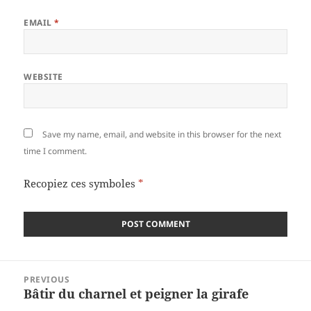
EMAIL
*
WEBSITE
Save my name, email, and website in this browser for the next
time I comment.
Recopiez ces symboles
*
Post
PREVIOUS
navigation
Bâtir du charnel et peigner la girafe
Previous
post: