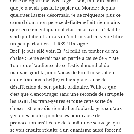
Crise de rigorisme avec l’âge ? Bon, faut dire aussi
que je n’avais pas lu le papier du Monde ; depuis
quelques lustres désormais, je ne fréquente plus ce
canard dont mon père se défiait-méfiait rien moins
que secrètement quand il était en activité : c’était le
seul quotidien français qu’on trouvait en vente libre
un peu partout en… URSS ! Un signe.
Bref, je suis allé voir. Et j’ai failli en tomber de ma
chaise : Ce ne serait pas en partie à cause de « # Me
Too » que l’audience de ce festival mondial du
mauvais goût façon « Nanas de Pirelli » serait en
chute libre mais bel(le) et bien pour cause de
désaffection de son public ordinaire. Voilà ce que
c’est que d’encourager sans une seconde de scrupule
les LGBT, les trans-genres et toute cette sorte de
choses. Et je ne dis rien de l’enfoulardage jusqu’aux
yeux des poules-pondeuses pour cause de
provocation irréfléchie de la mâlitude sauvage, qui
se voit ensuite réduite à un onanisme aussi forcené