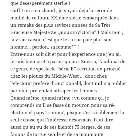
que désespérément stérile !
Ouff ! on a eu chaud ; je voyais déjà la seconde
moitié de ce foutu XXIème siècle embarquée dans
un remake des plus sévères années de Sa Très
Gracieuse Majesté Ze QuouïnnVictoria* ! Mais non ;
la vraie raison c’est que le cul ne paie plus son
homme… pardon, sa femme** !
Entre-nous soit dit et pour l’expérience que j’en ai,
je suis bien prêt à parier qu’aux Zuessa, l’audimat de
ce genre de spectacle “série B” recrutait en priorité
chez les ploucs du Middle-West … donc chez
l’électorat préféré d’Onc’ Donald, dont nul n’a oublié
par où il prétendait attraper les femmes.
Quand même, quand même : vu comme ça, je
comprends qu’il se fasse du mouron pour sa ré-
élection el papy Troump’, pisque c’est visiblement la
seule chose qui l’intéresse désormais. Faut dire
aussi qu’au vu de ses bientôt 75 berges, de ses
fanons de tortue sénile et de sa moumoute