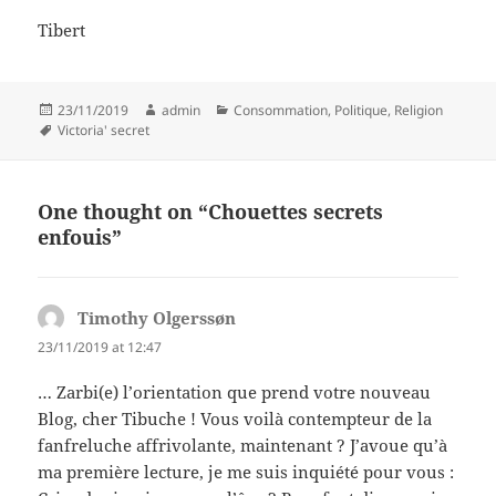
Tibert
Posted
Author
Categories
23/11/2019
admin
Consommation
,
Politique
,
Religion
on
Tags
Victoria' secret
One thought on “Chouettes secrets
enfouis”
Timothy Olgerssøn
says:
23/11/2019 at 12:47
… Zarbi(e) l’orientation que prend votre nouveau
Blog, cher Tibuche ! Vous voilà contempteur de la
fanfreluche affrivolante, maintenant ? J’avoue qu’à
ma première lecture, je me suis inquiété pour vous :