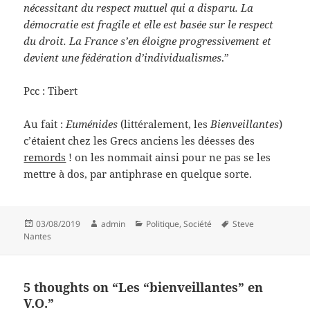
nécessitant du respect mutuel qui a disparu. La
démocratie est fragile et elle est basée sur le respect
du droit. La France s’en éloigne progressivement et
devient une fédération d’individualismes
.”
Pcc : Tibert
Au fait :
Euménides
(littéralement, les
Bienveillantes
)
c’étaient chez les Grecs anciens les déesses des
remords
! on les nommait ainsi pour ne pas se les
mettre à dos, par antiphrase en quelque sorte.
Posted
Author
Categories
Tags
03/08/2019
admin
Politique
,
Société
Steve
on
Nantes
5 thoughts on “Les “bienveillantes” en
V.O.”