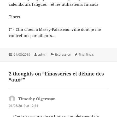
calembours fatigués – et les utilisateurs finauds.
Tibert
(*) Clin d’oeil à Massy-Palaiseau, ville dont je me
contrefous par ailleurs…
Posted
Author
Categories
Tags
01/08/2019
admin
Expression
final finals
on
2 thoughts on “Finasseries et débine des
“aux””
Timothy Olgerssøn
says:
01/08/2019 at 12:54
… C’est pas sympa de se foutre complètement de