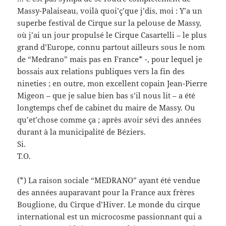
Massy-Palaiseau, voilà quoi’ç’que j’dis, moi : Y’a un
superbe festival de Cirque sur la pelouse de Massy,
où j’ai un jour propulsé le Cirque Casartelli – le plus
grand d’Europe, connu partout ailleurs sous le nom
de “Medrano” mais pas en France* -, pour lequel je
bossais aux relations publiques vers la fin des
nineties ; en outre, mon excellent copain Jean-Pierre
Migeon – que je salue bien bas s’il nous lit – a été
longtemps chef de cabinet du maire de Massy. Ou
qu’et’chose comme ça ; après avoir sévi des années
durant à la municipalité de Béziers.
Si.
T.O.
(*) La raison sociale “MEDRANO” ayant été vendue
des années auparavant pour la France aux frères
Bouglione, du Cirque d’Hiver. Le monde du cirque
international est un microcosme passionnant qui a