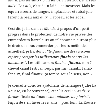
Ma si
, pas les
eaux
(*), ni les
os
, ni les
zoos
, mais les
aulx
! Les
ails
, c’est d’un laid… et incorrect. Mais les
équarrisseurs de langue, implacables et rabat-joie,
feront la peau aux
aulx
: l’appeau et les zoos…
Ceci dit, je lis dans
le Monde
, à propos d’un petit
progrès dans la protection de notre vie privée (les
emmerdeurs-harceleurs au téléphone n’auront plus
le droit de nous emmerder par leurs méthodes
actuelles), je lis, donc : “
le gendarme des télécoms
espère protéger les utilisateurs
finals
contre les
nuisances
“. Les utilisateurs
finals
…
finaux
, non ?
cheval canal festival (oups, pas lui), fanal… fanal-
fanaux, final-finaux, ça tombe sous le sens, non ?
Je consulte donc les ayatollahs de la langue (Julie La
Rousse, en l’occurrence), et je lis ceci : “
Les deux
formes
finals
ou
finaux
sont admises au pluriel
“.
Façon de s’en laver les mains… plus loin, La Rousse