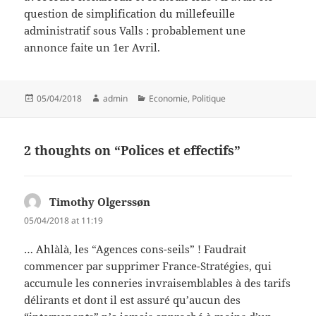
question de simplification du millefeuille
administratif sous Valls : probablement une
annonce faite un 1er Avril.
Posted
Author
Categories
05/04/2018
admin
Economie
,
Politique
on
2 thoughts on “Polices et effectifs”
Timothy Olgerssøn
says:
05/04/2018 at 11:19
… Ahlàlà, les “Agences cons-seils” ! Faudrait
commencer par supprimer France-Stratégies, qui
accumule les conneries invraisemblables à des tarifs
délirants et dont il est assuré qu’aucun des