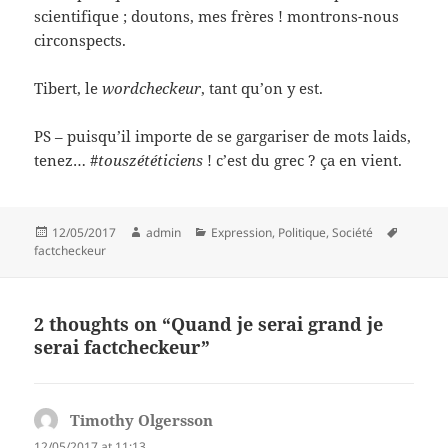
scientifique ; doutons, mes frères ! montrons-nous
circonspects.
Tibert, le
wordcheckeur
, tant qu’on y est.
PS – puisqu’il importe de se gargariser de mots laids,
tenez… #
touszététiciens
! c’est du grec ? ça en vient.
Posted
Author
Categories
Tags
12/05/2017
admin
Expression
,
Politique
,
Société
on
factcheckeur
2 thoughts on “Quand je serai grand je
serai factcheckeur”
Timothy Olgersson
says:
12/05/2017 at 11:13