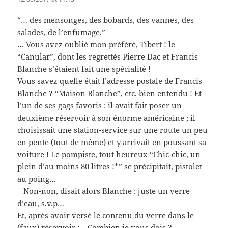
“… des mensonges, des bobards, des vannes, des
salades, de l’enfumage.”
… Vous avez oublié mon préféré, Tibert ! le
“Canular”, dont les regrettés Pierre Dac et Francis
Blanche s’étaient fait une spécialité !
Vous savez quelle était l’adresse postale de Francis
Blanche ? “Maison Blanche”, etc. bien entendu ! Et
l’un de ses gags favoris : il avait fait poser un
deuxième réservoir à son énorme américaine ; il
choisissait une station-service sur une route un peu
en pente (tout de même) et y arrivait en poussant sa
voiture ! Le pompiste, tout heureux “Chic-chic, un
plein d’au moins 80 litres !*” se précipitait, pistolet
au poing…
– Non-non, disait alors Blanche : juste un verre
d’eau, s.v.p…
Et, après avoir versé le contenu du verre dans le
(faux) réservoir : – Combien je vous dois ?