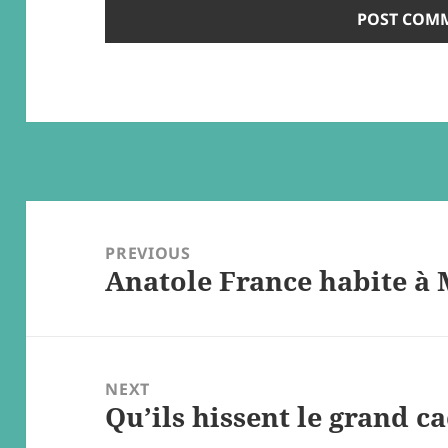
Post
navigation
PREVIOUS
Anatole France habite à
Previous
post:
NEXT
Qu’ils hissent le grand c
Next
post: