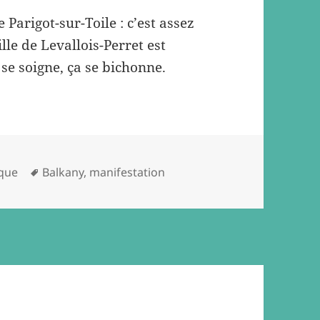
 Parigot-sur-Toile : c’est assez
lle de Levallois-Perret est
se soigne, ça se bichonne.
Tags
ique
Balkany
,
manifestation