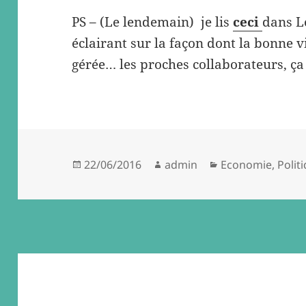
PS – (Le lendemain) je lis
ceci
dans Le
éclairant sur la façon dont la bonne vi
gérée… les proches collaborateurs, ça 
Posted
Author
Categories
22/06/2016
admin
Economie
,
Polit
on