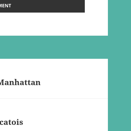
 Manhattan
acatois