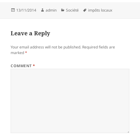
Posted
Author
Categories
Tags
13/11/2014
admin
Société
impôts locaux
on
Leave a Reply
Your email address will not be published.
Required fields are
marked
*
COMMENT
*