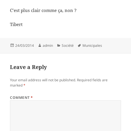
C’est plus clair comme ça, non ?
Tibert
Posted
Author
Categories
Tags
24/03/2014
admin
Société
Municipales
on
Leave a Reply
Your email address will not be published.
Required fields are
marked
*
COMMENT
*