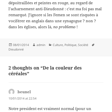
dépoitraillées et peintes en rouge, au regard de
l’acharnement anti-Dieudonné : c’est ma foi pas mal
remarqué. J’ignore si les Femen se sont risquées à
vociférer en anglais dans une synagogue ? non ?
dans les églises, alors là,
no problemo
!
Posted
Author
Categories
Tags
08/01/2014
admin
Culture
,
Politique
,
Société
on
Dieudonné
2 thoughts on “De la couleur des
céréales”
beunel
says:
10/01/2014 at 22:54
Notre president est vraiment normal (pour un