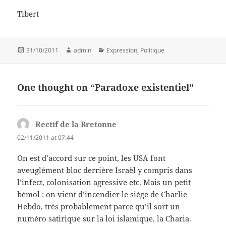
Tibert
Posted
Author
Categories
31/10/2011
admin
Expression
,
Politique
on
One thought on “Paradoxe existentiel”
Rectif de la Bretonne
says:
02/11/2011 at 07:44
On est d’accord sur ce point, les USA font
aveuglément bloc derrière Israël y compris dans
l’infect, colonisation agressive etc. Mais un petit
bémol : on vient d’incendier le siège de Charlie
Hebdo, très probablement parce qu’il sort un
numéro satirique sur la loi islamique, la Charia.