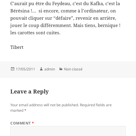
C’aurait pu être du Feydeau, c’est du Kafka, c’est la
Bérésina !… si encore, comme à l’ordinateur, on
pouvait cliquer sur “défaire”, revenir en arrière,
jouer le coup différemment. Mais tiens, bernique !
les carottes sont cuites.
Tibert
Posted
Author
Categories
17/05/2011
admin
Non classé
on
Leave a Reply
Your email address will not be published.
Required fields are
marked
*
COMMENT
*