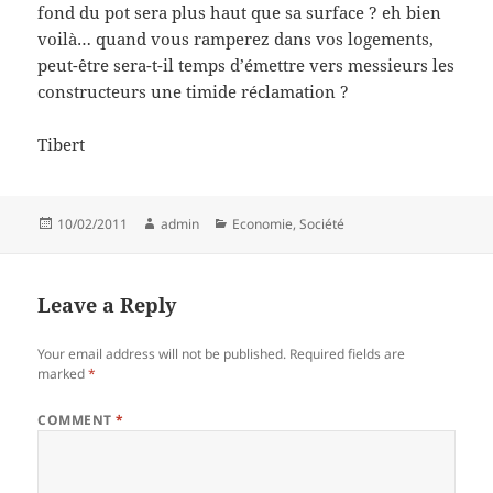
fond du pot sera plus haut que sa surface ? eh bien
voilà… quand vous ramperez dans vos logements,
peut-être sera-t-il temps d’émettre vers messieurs les
constructeurs une timide réclamation ?
Tibert
Posted
Author
Categories
10/02/2011
admin
Economie
,
Société
on
Leave a Reply
Your email address will not be published.
Required fields are
marked
*
COMMENT
*