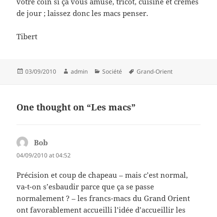
votre coin si ça vous amuse, tricot, cuisine et crèmes
de jour ; laissez donc les macs penser.
Tibert
Posted
Author
Categories
Tags
03/09/2010
admin
Société
Grand-Orient
on
One thought on “Les macs”
Bob
says:
04/09/2010 at 04:52
Précision et coup de chapeau – mais c’est normal,
va-t-on s’esbaudir parce que ça se passe
normalement ? – les francs-macs du Grand Orient
ont favorablement accueilli l’idée d’accueillir les