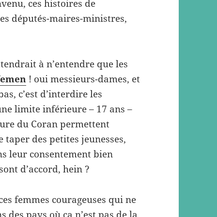
nvenu, ces histoires de
les députés-maires-ministres,
attendrait à n’entendre que les
Yemen
! oui messieurs-dames, et
as, c’est d’interdire les
ne limite inférieure – 17 ans –
ecture du Coran permettent
 taper des petites jeunesses,
ns leur consentement bien
ont d’accord, hein ?
à ces femmes courageuses qui ne
ns des pays où ça n’est pas de la