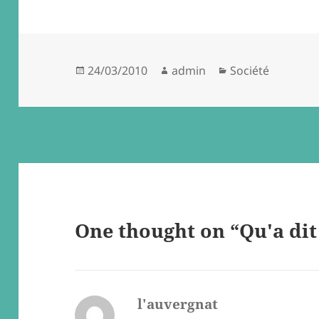
Posted
Author
Categories
24/03/2010
admin
Société
on
One thought on “Qu'a dit 
l'auvergnat
says: