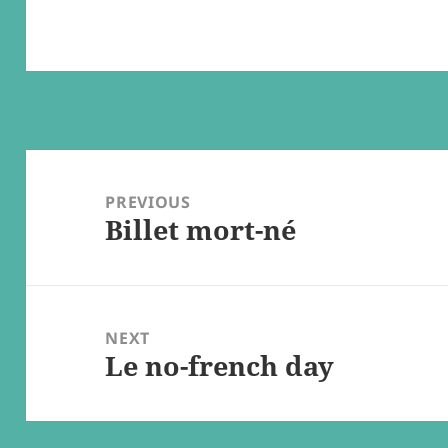
Post
navigation
PREVIOUS
Billet mort-né
Previous
post:
NEXT
Le no-french day
Next
post: