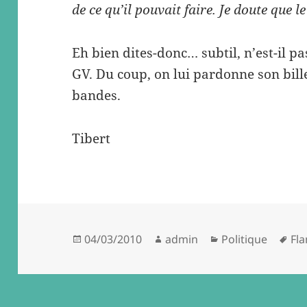
de ce qu’il pouvait faire. Je doute que l
Eh bien dites-donc… subtil, n’est-il pa
GV. Du coup, on lui pardonne son billet 
bandes.
Tibert
Posted
Author
Categories
Ta
04/03/2010
admin
Politique
Fl
on