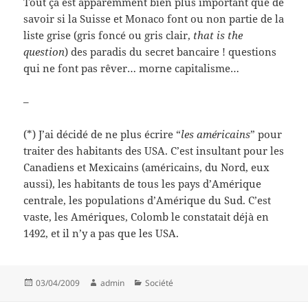
Tout ça est apparemment bien plus important que de
savoir si la Suisse et Monaco font ou non partie de la
liste grise (gris foncé ou gris clair,
that is the
question
) des paradis du secret bancaire ! questions
qui ne font pas rêver… morne capitalisme…
–
(*) J’ai décidé de ne plus écrire “
les américains
” pour
traiter des habitants des USA. C’est insultant pour les
Canadiens et Mexicains (américains, du Nord, eux
aussi), les habitants de tous les pays d’Amérique
centrale, les populations d’Amérique du Sud. C’est
vaste, les Amériques, Colomb le constatait déjà en
1492, et il n’y a pas que les USA.
Posted
Author
Categories
03/04/2009
admin
Société
on