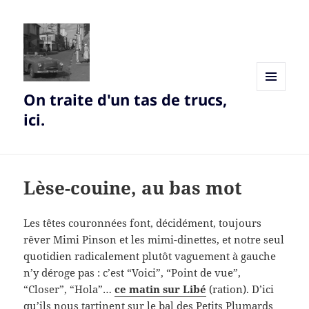
On traite d'un tas de trucs,
MENU
AND
ici.
WIDGETS
Lèse-couine, au bas mot
Les têtes couronnées font, décidément, toujours
rêver Mimi Pinson et les mimi-dinettes, et notre seul
quotidien radicalement plutôt vaguement à gauche
n’y déroge pas : c’est “Voici”, “Point de vue”,
“Closer”, “Hola”…
ce matin sur Libé
(ration). D’ici
qu’ils nous tartinent sur le bal des Petits Plumards