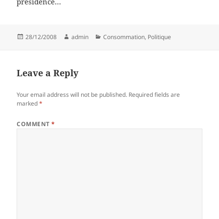
présidence…
Posted
Author
Categories
28/12/2008
admin
Consommation
,
Politique
on
Leave a Reply
Your email address will not be published.
Required fields are
marked
*
COMMENT
*