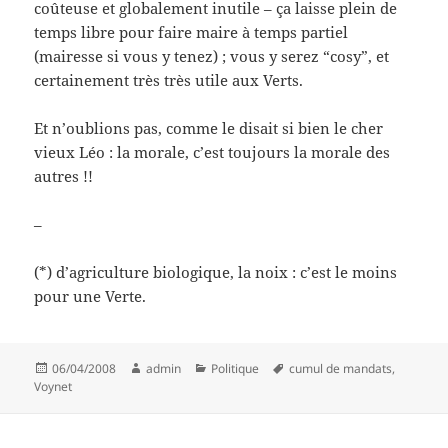
coûteuse et globalement inutile – ça laisse plein de
temps libre pour faire maire à temps partiel
(mairesse si vous y tenez) ; vous y serez “cosy”, et
certainement très très utile aux Verts.
Et n’oublions pas, comme le disait si bien le cher
vieux Léo : la morale, c’est toujours la morale des
autres !!
–
(*) d’agriculture biologique, la noix : c’est le moins
pour une Verte.
Posted
Author
Categories
Tags
06/04/2008
admin
Politique
cumul de mandats
,
on
Voynet