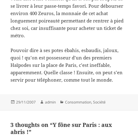
se livrer à leur passe-temps favori. Pour débourser
environ 400 Zeuros, la monnaie de cet achat
longuement poireauté permettant de rentrer à pied
chez soi, car insuffisante pour acheter un ticket de
métro.
Pouvoir dire à ses potes ébahis, esbaudis, jaloux,
quoi ! qu’on est possesseur d’un des premiers
Haïpodes sur la place de Paris, c’est ineffable,
apparemment. Quelle classe ! Ensuite, on peut s’en
servir pour téléphoner, comme tout le monde.
Posted
Author
Categories
29/11/2007
admin
Consommation
,
Société
on
3 thoughts on “Y fône sur Paris : aux
abris !”