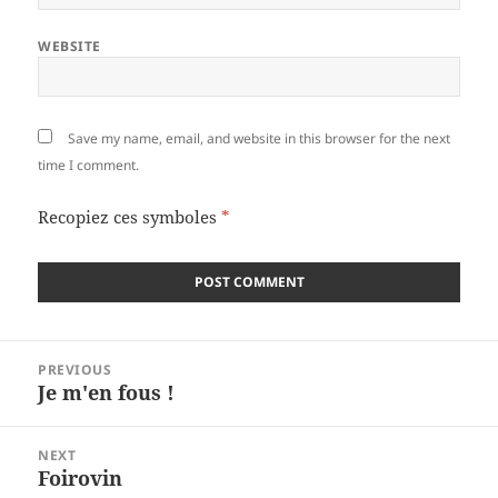
WEBSITE
Save my name, email, and website in this browser for the next
time I comment.
Recopiez ces symboles
*
Post
PREVIOUS
navigation
Je m'en fous !
Previous
post:
NEXT
Foirovin
Next