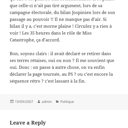
que celle-ci n’ait pas tiré argument, lors de sa
campagne électorale, du bilan Jospinien lors de son
passage au pouvoir !! Il ne manque pas d’air. Si
bilan il y a, c’est morne plaine ! Circulez y a rien à
voir ! Les 35 heures dans le rôle de Miss
Catastrophe, ça d’accord.
Bon, soyons clairs : il avait déclaré se retirer dans
ses terres rétaises, oui ou non ? Il me souvient que
oui. Donc : on passe à autre chose, on va enfin
déclarer la page tournée, au PS ? ou c’est encore la
séquence rétro ? c’est lassant à la fin.
Posted
Author
Categories
19/09/2007
admin
Politique
on
Leave a Reply