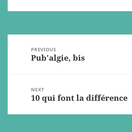
Post
navigation
PREVIOUS
Pub'algie, bis
Previous
post:
NEXT
10 qui font la différence
Next
post: