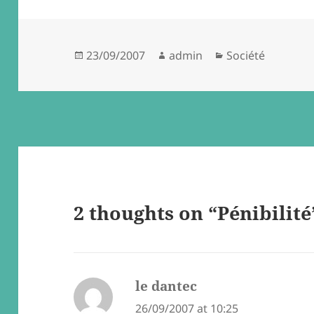
Posted
Author
Categories
23/09/2007
admin
Société
on
2 thoughts on “Pénibilité
le dantec
says:
26/09/2007 at 10:25