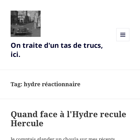
On traite d'un tas de trucs,
MENU
AND
ici.
WIDGETS
Tag:
hydre réactionnaire
Quand face à l'Hydre recule
Hercule
Je comptais glander un chouïa sur mes récents