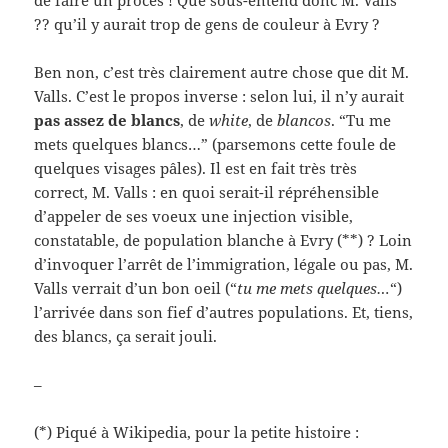
de faire un procès ! Que sous-entend donc M. Valls
?? qu’il y aurait trop de gens de couleur à Evry ?
Ben non, c’est très clairement autre chose que dit M.
Valls. C’est le propos inverse : selon lui, il n’y aurait
pas assez de blancs
, de
white
, de
blancos
. “Tu me
mets quelques blancs…” (parsemons cette foule de
quelques visages pâles). Il est en fait très très
correct, M. Valls : en quoi serait-il répréhensible
d’appeler de ses voeux une injection visible,
constatable, de population blanche à Evry (**) ? Loin
d’invoquer l’arrêt de l’immigration, légale ou pas, M.
Valls verrait d’un bon oeil (“
tu me mets quelques…
“)
l’arrivée dans son fief d’autres populations. Et, tiens,
des blancs, ça serait jouli.
–
(*) Piqué à Wikipedia, pour la petite histoire :