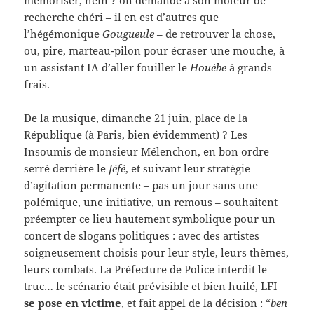
mémoriser, hein ? on demande à son moteur de
recherche chéri – il en est d’autres que
l’hégémonique
Gougueule
– de retrouver la chose,
ou, pire, marteau-pilon pour écraser une mouche, à
un assistant IA d’aller fouiller le
Houèbe
à grands
frais.
De la musique, dimanche 21 juin, place de la
République (à Paris, bien évidemment) ? Les
Insoumis de monsieur Mélenchon, en bon ordre
serré derrière le
Jéfé
, et suivant leur stratégie
d’agitation permanente – pas un jour sans une
polémique, une initiative, un remous – souhaitent
préempter ce lieu hautement symbolique pour un
concert de slogans politiques : avec des artistes
soigneusement choisis pour leur style, leurs thèmes,
leurs combats. La Préfecture de Police interdit le
truc… le scénario était prévisible et bien huilé, LFI
se pose en victime
, et fait appel de la décision : “
ben