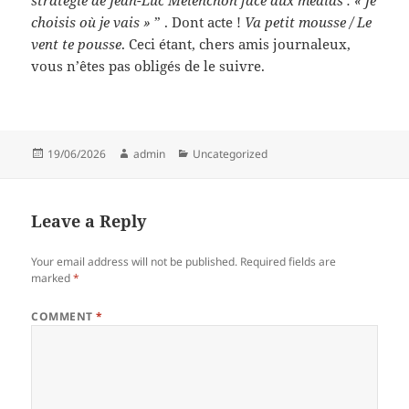
stratégie de Jean-Luc Mélenchon face aux médias : « Je
choisis où je vais »
” . Dont acte !
Va petit mousse / Le
vent te pousse
. Ceci étant, chers amis journaleux,
vous n’êtes pas obligés de le suivre.
Posted
Author
Categories
19/06/2026
admin
Uncategorized
on
Leave a Reply
Your email address will not be published.
Required fields are
marked
*
COMMENT
*