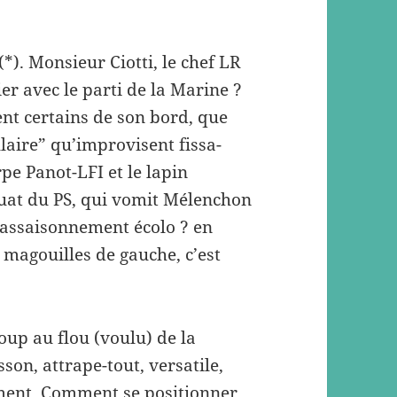
*). Monsieur Ciotti, le chef LR
cier avec le parti de la Marine ?
nt certains de son bord, que
laire” qu’improvisent fissa-
rpe Panot-LFI et le lapin
uat du PS, qui vomit Mélenchon
l’assaisonnement écolo ? en
, magouilles de gauche, c’est
oup au flou (voulu) de la
on, attrape-tout, versatile,
ement. Comment se positionner