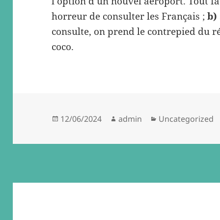
l’option d’un nouvel aéroport. Tout f
horreur de consulter les Français ;
b)
consulte, on prend le contrepied du ré
coco.
Posted
Author
Categories
12/06/2024
admin
Uncategorized
on