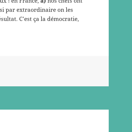
aux ! en France,
a)
nos chefs ont
si par extraordinaire on les
sultat. C’est ça la démocratie,