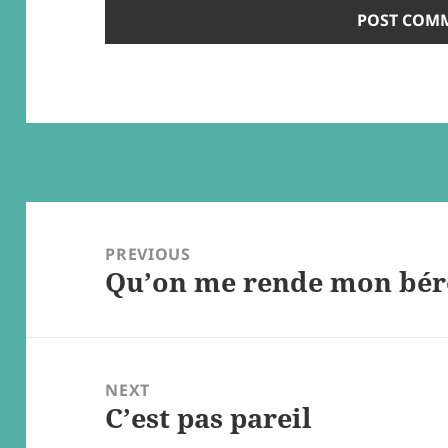
Post
navigation
PREVIOUS
Qu’on me rende mon bére
Previous
post:
NEXT
C’est pas pareil
Next
post: