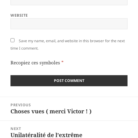
WEBSITE
Save my name, email, and website in this browser for the next
time I comment.
Recopiez ces symboles
*
Post
PREVIOUS
navigation
Choses vues ( merci Victor ! )
Previous
post:
NEXT
Unilatéralité de l’extrême
Next