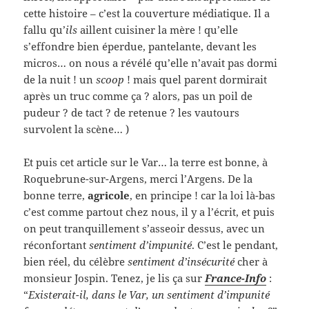
cette histoire – c’est la couverture médiatique. Il a
fallu qu’
ils
aillent cuisiner la mère ! qu’elle
s’effondre bien éperdue, pantelante, devant les
micros… on nous a révélé qu’elle n’avait pas dormi
de la nuit ! un
scoop
! mais quel parent dormirait
après un truc comme ça ? alors, pas un poil de
pudeur ? de tact ? de retenue ? les vautours
survolent la scène… )
Et puis cet article sur le Var… la terre est bonne, à
Roquebrune-sur-Argens, merci l’Argens. De la
bonne terre,
agricole
, en principe ! car la loi là-bas
c’est comme partout chez nous, il y a l’écrit, et puis
on peut tranquillement s’asseoir dessus, avec un
réconfortant
sentiment d’impunité
. C’est le pendant,
bien réel, du célèbre
sentiment d’insécurité
cher à
monsieur Jospin. Tenez, je lis ça sur
France-Info
:
“
Existerait-il, dans le Var, un sentiment d’impunité