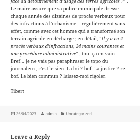
face au détournement d’usage des terres agricoles ?
” .
Le maire assure que sa police municipale dresse
chaque année des dizaines de procès verbaux pour
des infractions à l’urbanisme… régulièrement sans
effet, comme avec cet homme qui a transformé son
terrain agricole en décharge ; en détail, “
Il y a eu 4
procès verbaux d’infractions, 24 mains courantes et
une procédure administrative
” , tout ça en vain.
Bref… je ne vais pas paraphraser le topo du
journaleux, c’est le sien. La loi ? bof. La justice ? re-
bof. Le bien commun ? laissez-moi rigoler.
Tibert
Posted
Author
Categories
26/04/2023
admin
Uncategorized
on
Leave a Reply