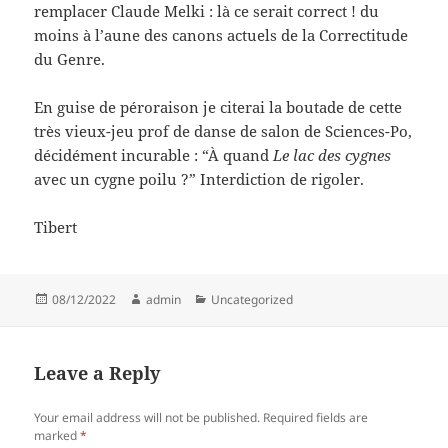
remplacer Claude Melki : là ce serait correct ! du
moins à l’aune des canons actuels de la Correctitude
du Genre.
En guise de péroraison je citerai la boutade de cette
très vieux-jeu prof de danse de salon de Sciences-Po,
décidément incurable : “À quand
Le lac des cygnes
avec un cygne poilu ?” Interdiction de rigoler.
Tibert
Posted
Author
Categories
08/12/2022
admin
Uncategorized
on
Leave a Reply
Your email address will not be published.
Required fields are
marked
*