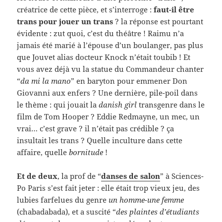
créatrice de cette pièce, et s’interroge :
faut-il être
trans pour jouer un trans
? la réponse est pourtant
évidente : zut quoi, c’est du théâtre ! Raimu n’a
jamais été marié à l’épouse d’un boulanger, pas plus
que Jouvet alias docteur Knock n’était toubib ! Et
vous avez déjà vu la statue du Commandeur chanter
“
da mi la mano
” en baryton pour emmener Don
Giovanni aux enfers ? Une dernière, pile-poil dans
le thème : qui jouait la
danish girl
transgenre dans le
film de Tom Hooper ? Eddie Redmayne, un mec, un
vrai… c’est grave ? il n’était pas crédible ? ça
insultait les trans ? Quelle inculture dans cette
affaire, quelle
bornitude
!
Et de deux
, la prof de “
danses de salon
” à Sciences-
Po Paris s’est fait jeter : elle était trop vieux jeu, des
lubies farfelues du genre
un homme-une femme
(chabadabada), et a suscité “
des plaintes d’étudiants