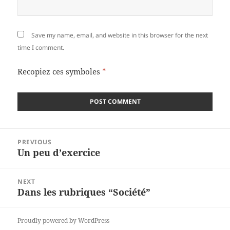
Save my name, email, and website in this browser for the next
time I comment.
Recopiez ces symboles
*
Post
PREVIOUS
navigation
Un peu d’exercice
Previous
post:
NEXT
Dans les rubriques “Société”
Next
post:
Proudly powered by WordPress