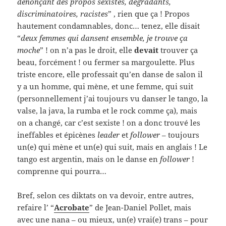
dénonçant des propos sexistes, dégradants,
discriminatoires, racistes
” , rien que ça ! Propos
hautement condamnables, donc… tenez, elle disait
“
deux femmes qui dansent ensemble, je trouve ça
moche
” ! on n’a pas le droit, elle
devait
trouver ça
beau, forcément ! ou fermer sa margoulette. Plus
triste encore, elle professait qu’en danse de salon il
y a un homme, qui mène, et une femme, qui suit
(personnellement j’ai toujours vu danser le tango, la
valse, la java, la rumba et le rock comme ça), mais
on a changé, car c’est sexiste ! on a donc trouvé les
ineffables et épicènes
leader
et
follower
– toujours
un(e) qui mène et un(e) qui suit, mais en anglais ! Le
tango est argentin, mais on le danse en
follower
!
comprenne qui pourra…
Bref, selon ces diktats on va devoir, entre autres,
refaire l’ “
Acrobate
” de Jean-Daniel Pollet, mais
avec une nana – ou mieux, un(e) vrai(e) trans – pour