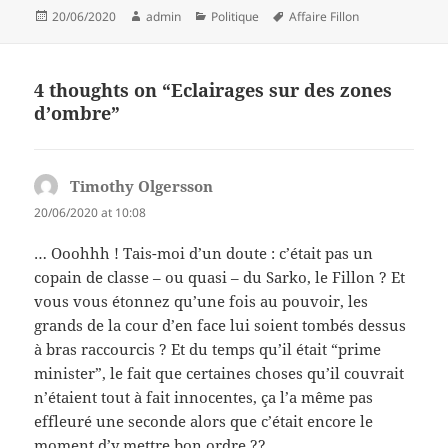
Posted
Author
Categories
Tags
20/06/2020
admin
Politique
Affaire Fillon
on
4 thoughts on “Eclairages sur des zones
d’ombre”
Timothy Olgersson
says:
20/06/2020 at 10:08
… Ooohhh ! Tais-moi d’un doute : c’était pas un
copain de classe – ou quasi – du Sarko, le Fillon ? Et
vous vous étonnez qu’une fois au pouvoir, les
grands de la cour d’en face lui soient tombés dessus
à bras raccourcis ? Et du temps qu’il était “prime
minister”, le fait que certaines choses qu’il couvrait
n’étaient tout à fait innocentes, ça l’a même pas
effleuré une seconde alors que c’était encore le
moment d’y mettre bon ordre ??