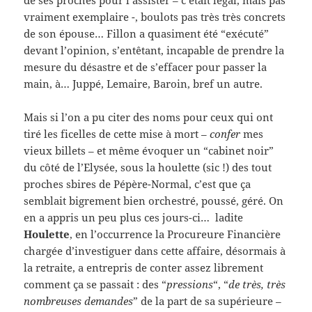
de ses proches pour l’assister – c’était légal, mais pas
vraiment exemplaire -, boulots pas très très concrets
de son épouse… Fillon a quasiment été “exécuté”
devant l’opinion, s’entêtant, incapable de prendre la
mesure du désastre et de s’effacer pour passer la
main, à… Juppé, Lemaire, Baroin, bref un autre.
Mais si l’on a pu citer des noms pour ceux qui ont
tiré les ficelles de cette mise à mort –
confer
mes
vieux billets – et même évoquer un “cabinet noir”
du côté de l’Elysée, sous la houlette (sic !) des tout
proches sbires de Pépère-Normal, c’est que ça
semblait bigrement bien orchestré, poussé, géré. On
en a appris un peu plus ces jours-ci… ladite
Houlette
, en l’occurrence la Procureure Financière
chargée d’investiguer dans cette affaire, désormais à
la retraite, a entrepris de conter assez librement
comment ça se passait : des “
pressions
“, “
de très, très
nombreuses demandes
” de la part de sa supérieure –