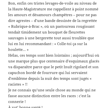
Bon, enfin ces tristes levages-de-voile au niveau de
la Haute-Magistrature me rappellent à point nommé
les amours et désamours champêtres – pour ne pas
dire agrestes – d’une bande dessinée de la regrettée
« Rubrique-à-Brac », où un pastoureau rougissant
tendait timidement un bouquet de fleurettes
sauvages à une bergerette tout aussi troublée que
lui en lui recommandant : « Colle-toi ça sur la
houlette… »
Hélas, ces temps sont bien lointains ; aujourd’hui où
une marque plus que centenaire d’esquimaux glacés
va disparaître parce que le petit Inuït rigolard et son
capuchon bordé de fourrure qui lui servaient
d’emblème depuis la nuit des temps sont jugés «
racistes » !!
Je ne connais qu’une seule chose au monde qui ne
fasse aucune distinction entre les races : c’est la
connerie !
À vot’ bonne santé !