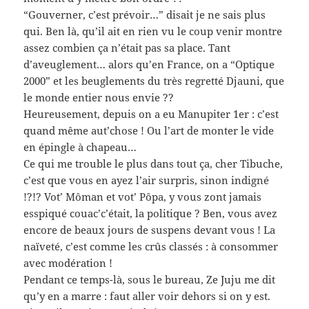
“Gouverner, c’est prévoir…” disait je ne sais plus
qui. Ben là, qu’il ait en rien vu le coup venir montre
assez combien ça n’était pas sa place. Tant
d’aveuglement… alors qu’en France, on a “Optique
2000” et les beuglements du très regretté Djauni, que
le monde entier nous envie ??
Heureusement, depuis on a eu Manupiter 1er : c’est
quand même aut’chose ! Ou l’art de monter le vide
en épingle à chapeau…
Ce qui me trouble le plus dans tout ça, cher Tibuche,
c’est que vous en ayez l’air surpris, sinon indigné
!?!? Vot’ Môman et vot’ Pôpa, y vous zont jamais
esspiqué couac’c’était, la politique ? Ben, vous avez
encore de beaux jours de suspens devant vous ! La
naïveté, c’est comme les crûs classés : à consommer
avec modération !
Pendant ce temps-là, sous le bureau, Ze Juju me dit
qu’y en a marre : faut aller voir dehors si on y est.