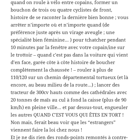
quand on roule à vélo entre copains, former un
bouchon de trois ou quatre cyclistes de front,
histoire de se raconter la dernière bien bonne ; vous
arrêter n’importe où et n’importe quand (de
préférence juste après un virage aveugle ; une
spécialité bien féminine… ) pour tchatcher pendant
10 minutes par la fenêtre avec votre copain/ine sur
le trottoir – quand c’est pas dans la voiture qui vient
d’en face, garée côte à côte histoire de boucher
complètement la chaussée ! – rouler à plus de
110/120 sur un chemin départemental tortueux (et là
encore, au beau milieu de la route…) ; lancer des
tracteur de 300cv hauts comme des cathédrales avec
20 tonnes de maïs au cul à fond la caisse (plus de 90
km/h) en pleine ville… et par dessus-tout, engueuler
les autres QUAND C’EST VOUS QUI ÊTES EN TORT !
Non mais, ferait beau voir que les “estrangers”
viennent faire la loi chez nous !
Et je ne dis rien des ronds-points remontés à contre-