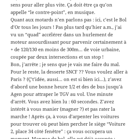
sens pour aller plus vite. Ça doit être ça qu’on
appelle “le contre-point”, en musique.
Quant aux motards n’en parlons pas : ici, c’est le Bol
d’Or tous les jours ! Pas plus tard qu’hier a.m., j’ai
vu un “quad” accélérer dans un hurlement de
moteur assourdissant pour parvenir certainement à
+ de 120/130 en moins de 300m… de voie urbaine,
coupée par deux intersections et un stop !
Bon, j’arrête ; je sens que je vais me faire du mal.
Pour le reste, la desserte SNCF ?? Vous voulez aller à
Paris ? (Ç’t’idée, aussi… on est si bien ici…), z’avez
d’abord une bonne heure 1/2 et des de bus jusqu’à
Agen pour attraper le TGV au vol. Une minute
d’arrêt. Vous avez bien lu : 60 secondes. Z’avez
intérêt à vous manier (magner ?) et pas rater la
marche ! Après ça, à vous d’arpenter les voitures
pour trouver où peut bien percher le siège “Voiture
2, place 34 côté fenêtre” : ça vous occupera un
moment. Manque de bol, elle est déjà occupée ;