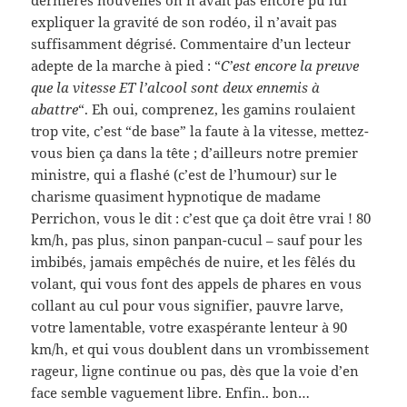
dernières nouvelles on n’avait pas encore pu lui
expliquer la gravité de son rodéo, il n’avait pas
suffisamment dégrisé. Commentaire d’un lecteur
adepte de la marche à pied : “
C’est encore la preuve
que la vitesse ET l’alcool sont deux ennemis à
abattre
“. Eh oui, comprenez, les gamins roulaient
trop vite, c’est “de base” la faute à la vitesse, mettez-
vous bien ça dans la tête ; d’ailleurs notre premier
ministre, qui a flashé (c’est de l’humour) sur le
charisme quasiment hypnotique de madame
Perrichon, vous le dit : c’est que ça doit être vrai ! 80
km/h, pas plus, sinon panpan-cucul – sauf pour les
imbibés, jamais empêchés de nuire, et les fêlés du
volant, qui vous font des appels de phares en vous
collant au cul pour vous signifier, pauvre larve,
votre lamentable, votre exaspérante lenteur à 90
km/h, et qui vous doublent dans un vrombissement
rageur, ligne continue ou pas, dès que la voie d’en
face semble vaguement libre. Enfin.. bon…