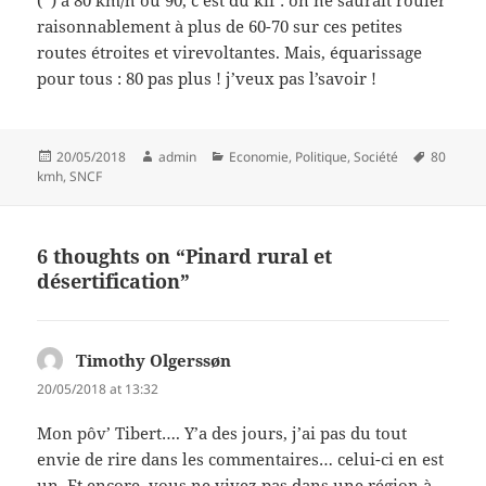
(*) à 80 km/h ou 90, c’est du kif : on ne saurait rouler
raisonnablement à plus de 60-70 sur ces petites
routes étroites et virevoltantes. Mais, équarissage
pour tous : 80 pas plus ! j’veux pas l’savoir !
Posted
Author
Categories
Tags
20/05/2018
admin
Economie
,
Politique
,
Société
80
on
kmh
,
SNCF
6 thoughts on “Pinard rural et
désertification”
Timothy Olgerssøn
says:
20/05/2018 at 13:32
Mon pôv’ Tibert…. Y’a des jours, j’ai pas du tout
envie de rire dans les commentaires… celui-ci en est
un. Et encore, vous ne vivez pas dans une région à