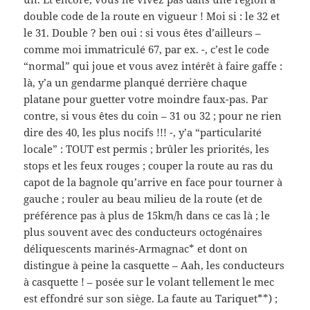
double code de la route en vigueur ! Moi si : le 32 et
le 31. Double ? ben oui : si vous êtes d’ailleurs –
comme moi immatriculé 67, par ex. -, c’est le code
“normal” qui joue et vous avez intérêt à faire gaffe :
là, y’a un gendarme planqué derrière chaque
platane pour guetter votre moindre faux-pas. Par
contre, si vous êtes du coin – 31 ou 32 ; pour ne rien
dire des 40, les plus nocifs !!! -, y’a “particularité
locale” : TOUT est permis ; brûler les priorités, les
stops et les feux rouges ; couper la route au ras du
capot de la bagnole qu’arrive en face pour tourner à
gauche ; rouler au beau milieu de la route (et de
préférence pas à plus de 15km/h dans ce cas là ; le
plus souvent avec des conducteurs octogénaires
déliquescents marinés-Armagnac* et dont on
distingue à peine la casquette – Aah, les conducteurs
à casquette ! – posée sur le volant tellement le mec
est effondré sur son siège. La faute au Tariquet**) ;