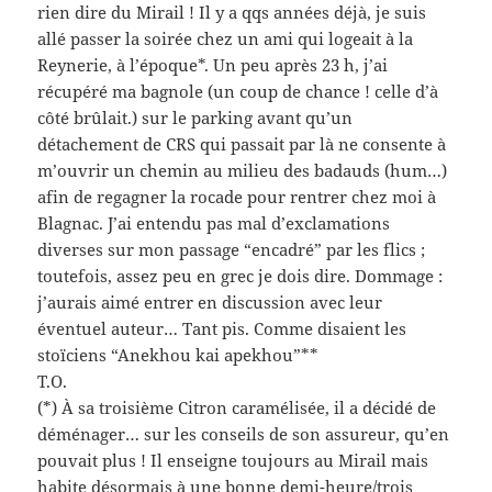
rien dire du Mirail ! Il y a qqs années déjà, je suis
allé passer la soirée chez un ami qui logeait à la
Reynerie, à l’époque*. Un peu après 23 h, j’ai
récupéré ma bagnole (un coup de chance ! celle d’à
côté brûlait.) sur le parking avant qu’un
détachement de CRS qui passait par là ne consente à
m’ouvrir un chemin au milieu des badauds (hum…)
afin de regagner la rocade pour rentrer chez moi à
Blagnac. J’ai entendu pas mal d’exclamations
diverses sur mon passage “encadré” par les flics ;
toutefois, assez peu en grec je dois dire. Dommage :
j’aurais aimé entrer en discussion avec leur
éventuel auteur… Tant pis. Comme disaient les
stoïciens “Anekhou kai apekhou”**
T.O.
(*) À sa troisième Citron caramélisée, il a décidé de
déménager… sur les conseils de son assureur, qu’en
pouvait plus ! Il enseigne toujours au Mirail mais
habite désormais à une bonne demi-heure/trois