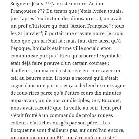
Seigneur Jésus !!! Ça existe encore, Action
Françouèse ??? Du temps que j’étais lycéen (ouais,
juss’ après l’extinction des dinosaures…), on avait
un prof d’histoire qu’était “Action Française” : tous
les 21 janvier*, il portait une cravate noire. Je crois
bien que ça s’arrêtait là ; mais faut dire aussi qu’à
l’époque, Roubaix était une ville socialo et/ou
communiste pur-jus ! Rien qu’arborer le symbole
était déjà faire preuve d’un certain courage ;
d’ailleurs, un matin il est arrivé en cours avec un
œil au beurre noir. Il nous a raconté qu’il s’était
cogné dans une porte… et ça a déclenché une vague
de fous-rires parce qu’à l’entre-cours dix minutes
auparavant, un de nos condisciples, Guy Bocquet,
nous avait raconté que, la veille au soir, ledit prof
s’était frotté à un commando de prolos rouges
colleurs d’affiches dirigés par son père… Les
Bocquet ne sont d’ailleurs pas, aujourd’hui encore,
un nom inconnu au P.C… ou à ce qu’il en reste !