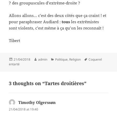
? des groupuscules d’extrême-droite ?
Allons allons… c’est des deux côtés que ça craint ! et
pour paraphraser Audiard :
tous
les extrêmistes
sont violents, c’est même à ça qu’on les reconnaît !
Tibert
Posted
Author
Categories
Tags
21/04/2018
admin
Politique
,
Religion
Coquerel
on
entarté
3 thoughts on “Tartes droitières”
Timothy Olgerssøn
says:
21/04/2018 at 19:40