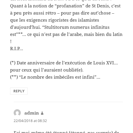
Quant à la notion de “profanation” de St Denis, c’est
à peu près aussi rétro – pour pas dire aut’chose –
que les exigences rigoristes des islamistes
d’aujourd’hui. “Stultitorum numerus infinitus
est”**… ce qui n’est pas de l’arabe, mais bien du latin
!
R.I.P…
(*) Date anniversaire de l’exécution de Louis XVI…
pour ceux qui l’auraient oublié(e).
(**) “Le nombre des imbéciles est infini”…
REPLY
admin
says:
22/04/2018 at 08:32
J’ai moi-même été étonné (étonné, pas surpris) de