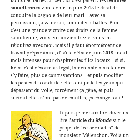
boulot acharné. Eh ben, ici c’est pareil : les
femmes
saoudiennes
vont avoir en juin 2018 le droit de
conduire la bagnole de leur mari – avec sa
permission, ça va de soi, sinon deux baffes. Bon,
c’est une grande victoire des droits de la femme
saoudienne, vous en conviendrez et vous en
réjouirez avec moi, mais il y faut énormément de
travail préparatoire, d’où le délai de juin 2018 : neuf
mois intenses pour chapitrer les flics locaux – si si,
hélas c’est désormais légal, lamentable mais faudra
s’y faire, plus de contraventions – et puis modifier
les postes de conduite : elles ont juste les yeux qui
dépassent du voile, forcément ça gêne, et puis
surtout elles n’ont pas de couilles, ça change tout !
Et puis je me suis fort diverti à
lire l’
article du
Monde
sur le
projet de “casserolades” de
monsieur Mélenchon. Voilà un