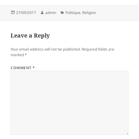
Posted
Author
Categories
27/09/2017
admin
Politique
,
Religion
on
Leave a Reply
Your email address will not be published.
Required fields are
marked
*
COMMENT
*