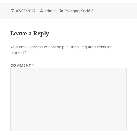
Posted
Author
Categories
03/05/2017
admin
Politique
,
Société
on
Leave a Reply
Your email address will not be published.
Required fields are
marked
*
COMMENT
*