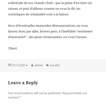
sollicitude de nos Grands Chefs : pas la peine d’en faire six
caisses, et puis d’ailleurs comme on vous le dit, les
statistiques de criminalité sont à la baisse.
Hors d’éventuelles immondes démonstrations, ne vous
laissez donc pas aller, braves gens, à l’ineffable “sentiment
d’insécurité” : des peurs irraisonnées, on vous l’assure.
Tibert
Posted
Author
Categories
07/12/2014
admin
Société
on
Leave a Reply
Your email address will not be published.
Required fields are
marked
*