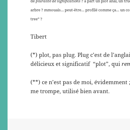
de
pluralité de significations
? à part un plot anal, un tr
arbre ? mmouais… peut-être… profilé comme ça… un conif
tree” ?
Tibert
(*) plot, pas plug. Plug c’est de l’angl
délicieux et significatif “plot”, qui
re
(**) ce n’est pas de moi, évidemment 
me trompe, utilisé bien avant.