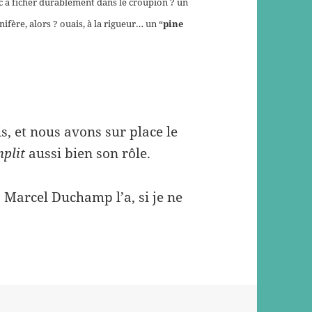
uc à ficher durablement dans le croupion ? un
ère, alors ? ouais, à la rigueur… un “
pine
ais, et nous avons sur place le
mplit
aussi bien son rôle.
; Marcel Duchamp l’a, si je ne