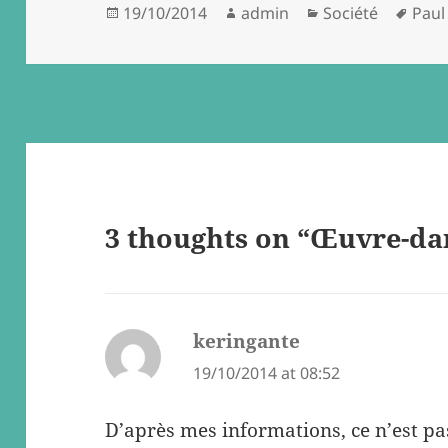
Posted
Author
Categories
Tags
19/10/2014
admin
Société
Paul
on
3 thoughts on “Œuvre-da
keringante
says:
19/10/2014 at 08:52
D’après mes informations, ce n’est pa