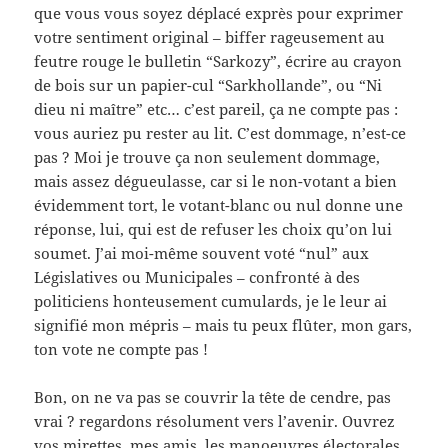
que vous vous soyez déplacé exprès pour exprimer
votre sentiment original – biffer rageusement au
feutre rouge le bulletin “Sarkozy”, écrire au crayon
de bois sur un papier-cul “Sarkhollande”, ou “Ni
dieu ni maître” etc… c’est pareil, ça ne compte pas :
vous auriez pu rester au lit. C’est dommage, n’est-ce
pas ? Moi je trouve ça non seulement dommage,
mais assez dégueulasse, car si le non-votant a bien
évidemment tort, le votant-blanc ou nul donne une
réponse, lui, qui est de refuser les choix qu’on lui
soumet. J’ai moi-même souvent voté “nul” aux
Législatives ou Municipales – confronté à des
politiciens honteusement cumulards, je le leur ai
signifié mon mépris – mais tu peux flûter, mon gars,
ton vote ne compte pas !
Bon, on ne va pas se couvrir la tête de cendre, pas
vrai ? regardons résolument vers l’avenir. Ouvrez
vos mirettes, mes amis, les manoeuvres électorales