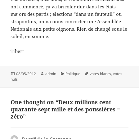
ont commencé, ça va bricoler dur dans les états-
majors des partis ; élections “dans un fauteuil” ou
strapontins, on va nous concocter une Assemblée
Nationale aux petits oignons. Rien de changé sous le
soleil, en somme.
Tibert
Posted
Author
Categories
Tags
08/05/2012
admin
Politique
votes blancs
,
votes
on
nuls
One thought on “Deux millions cent
quarante sept mille et des poussières =
zéro”
Rectif de la Cretonne
says: