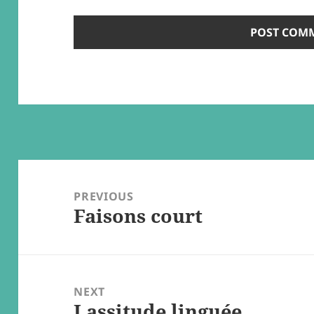
Post
navigation
PREVIOUS
Faisons court
Previous
post:
NEXT
Lassitude linguée
Next