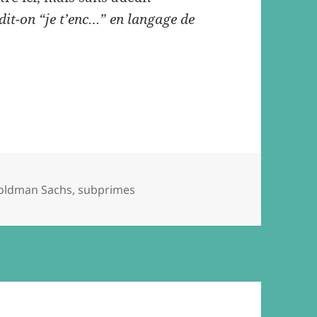
it-on “je t’enc…” en langage de
ags
oldman Sachs
,
subprimes