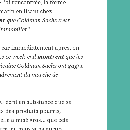
l’ai rencontrée, la forme
atin en lisant chez
ent
que Goldman-Sachs s’est
 immobilier
“.
! car immédiatement après, on
iés ce week-end
montrent
que les
éricaine Goldman Sachs ont gagné
ondrement du marché de
G écrit en substance que sa
s des produits pourris,
elle a misé gros… que cela
stre ici, mais sans aucun