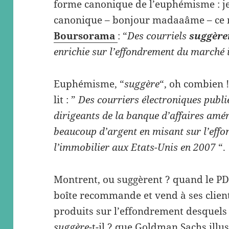
forme canonique de l’euphémisme : je 
canonique – bonjour madaaâme – ce m
Boursorama
: “
Des courriels
suggèr
enrichie sur l’effondrement du marché
Euphémisme, “
suggère
“, oh combien 
lit : ”
Des courriers électroniques publ
dirigeants de la banque d’affaires am
beaucoup d’argent en misant sur l’eff
l’immobilier aux Etats-Unis en 2007
“.
Montrent, ou suggèrent ? quand le PD
boîte recommande et vend à ses client
produits sur l’effondrement desquels 
suggère
-t-il ? que Goldman Sachs illu