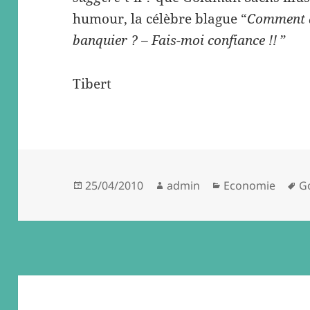
humour, la célèbre blague “
Comment d
banquier ? – Fais-moi confiance !!
”
Tibert
Posted
Author
Categories
T
25/04/2010
admin
Economie
G
on