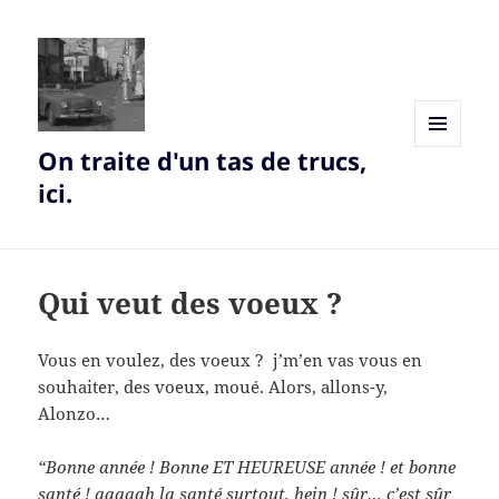
On traite d'un tas de trucs,
MENU
AND
ici.
WIDGETS
Qui veut des voeux ?
Vous en voulez, des voeux ? j’m’en vas vous en
souhaiter, des voeux, moué. Alors, allons-y,
Alonzo…
“Bonne année ! Bonne ET HEUREUSE année ! et bonne
santé ! aaaaah la santé surtout, hein ! sûr… c’est sûr