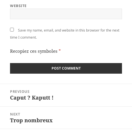
WEBSITE
Save my name, email, and website in this browser for the next
time I comment.
Recopiez ces symboles
*
Post
PREVIOUS
navigation
Caput ? Kaputt !
Previous
post:
NEXT
Trop nombreux
Next
post: