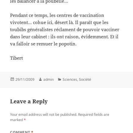
les balancer à la poubelle…
Pendant ce temps, les centres de vaccination
vivotent… cohue ici, désert là. Il paraît que les
toubibs généralistes réclament de pouvoir vacciner
dans leur cabinet : ils ont raison, évidemment. Et il
va falloir se remuer le popotin.
Tibert
Posted
Author
Categories
29/11/2009
admin
Sciences
,
Société
on
Leave a Reply
Your email address will not be published.
Required fields are
marked
*
COMMENT
*