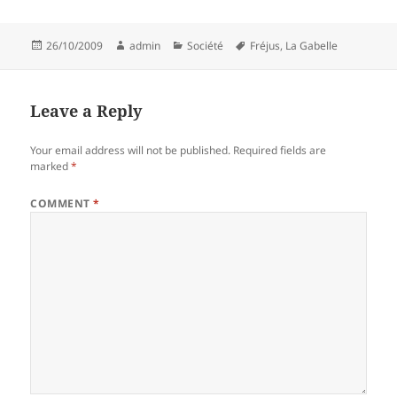
Posted
Author
Categories
Tags
26/10/2009
admin
Société
Fréjus
,
La Gabelle
on
Leave a Reply
Your email address will not be published.
Required fields are
marked
*
COMMENT
*