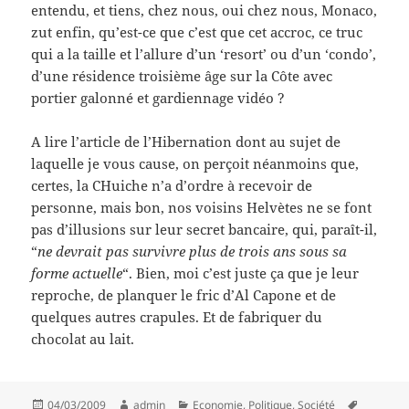
entendu, et tiens, chez nous, oui chez nous, Monaco,
zut enfin, qu’est-ce que c’est que cet accroc, ce truc
qui a la taille et l’allure d’un ‘resort’ ou d’un ‘condo’,
d’une résidence troisième âge sur la Côte avec
portier galonné et gardiennage vidéo ?
A lire l’article de l’Hibernation dont au sujet de
laquelle je vous cause, on perçoit néanmoins que,
certes, la CHuiche n’a d’ordre à recevoir de
personne, mais bon, nos voisins Helvètes ne se font
pas d’illusions sur leur secret bancaire, qui, paraît-il,
“
ne devrait pas survivre plus de trois ans sous sa
forme actuelle
“. Bien, moi c’est juste ça que je leur
reproche, de planquer le fric d’Al Capone et de
quelques autres crapules. Et de fabriquer du
chocolat au lait.
Posted
Author
Categories
Tags
04/03/2009
admin
Economie
,
Politique
,
Société