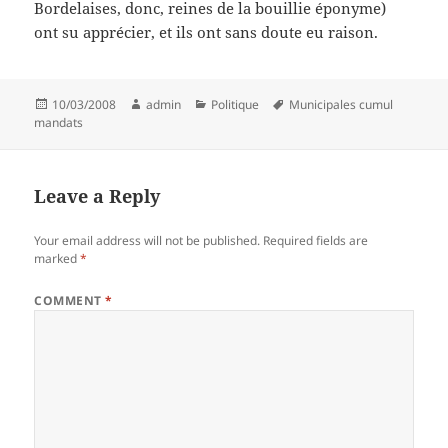
Bordelaises, donc, reines de la bouillie éponyme)
ont su apprécier, et ils ont sans doute eu raison.
Posted
Author
Categories
Tags
10/03/2008
admin
Politique
Municipales cumul
on
mandats
Leave a Reply
Your email address will not be published.
Required fields are
marked
*
COMMENT
*