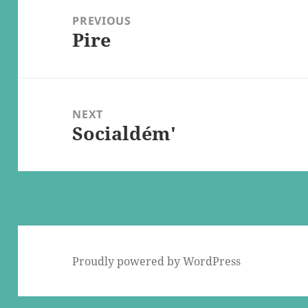
navigation
PREVIOUS
Pire
Previous
post:
NEXT
Socialdém'
Next
post:
Proudly powered by WordPress