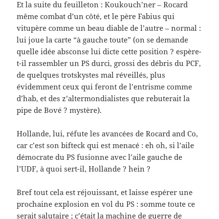
Et la suite du feuilleton : Koukouch’ner – Rocard
même combat d’un côté, et le père Fabius qui
vitupère comme un beau diable de l’autre – normal :
lui joue la carte “à gauche toute” (on se demande
quelle idée absconse lui dicte cette position ? espère-
t-il rassembler un PS durci, grossi des débris du PCF,
de quelques trotskystes mal réveillés, plus
évidemment ceux qui feront de l’entrisme comme
d’hab, et des z’altermondialistes que rebuterait la
pipe de Bové ? mystère).
Hollande, lui, réfute les avancées de Rocard and Co,
car c’est son bifteck qui est menacé : eh oh, si l’aile
démocrate du PS fusionne avec l’aile gauche de
l’UDF, à quoi sert-il, Hollande ? hein ?
Bref tout cela est réjouissant, et laisse espérer une
prochaine explosion en vol du PS : somme toute ce
serait salutaire ; c’était la machine de guerre de