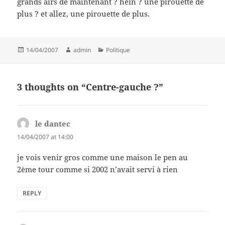
grands airs de maintenant ? hein ? une pirouette de
plus ? et allez, une pirouette de plus.
Posted
Author
Categories
14/04/2007
admin
Politique
on
3 thoughts on “Centre-gauche ?”
le dantec
says:
14/04/2007 at 14:00
je vois venir gros comme une maison le pen au
2ème tour comme si 2002 n’avait servi à rien
REPLY