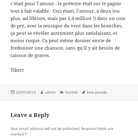
c’était pour l’amour : le prétexte était sur le papier
tout à fait valable. Ceci étant, l’amour, à deux (ou
plus,
ad libitum
, mais pas 1,4 million !) dans un coin
de pré, avec la musique du vent dans les branches,
ça peut se révéler autrement plus satisfaisant, et
moins risqué. Ca peut même donner envie de
fredonner une chanson, sans qu’il y ait besoin de
caisson de graves.
Tibert
Posted
Author
Categories
Tags
26/07/2010
admin
Société
love parade
on
Leave a Reply
Your email address will not be published.
Required fields are
marked
*