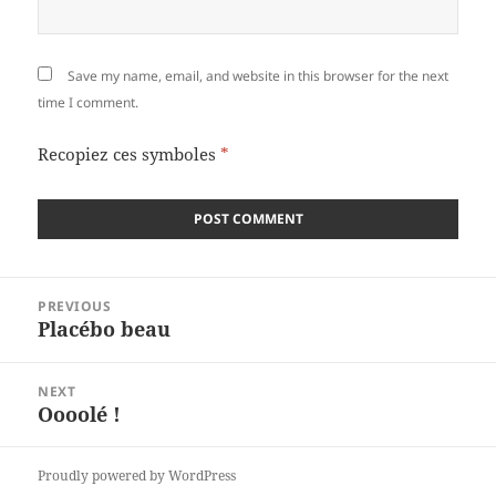
Save my name, email, and website in this browser for the next
time I comment.
Recopiez ces symboles
*
Post
PREVIOUS
navigation
Placébo beau
Previous
post:
NEXT
Oooolé !
Next
post:
Proudly powered by WordPress