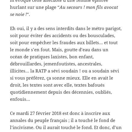
m’évoque cette anecdote d’une femme éplorée
hurlant sur une plage “
Au secours ! mon fils avocat
se noie !
“.
Eh oui, il y a des sens interdits dans le métro parigot,
soit pour éviter des accidents ou des bousculades,
soit pour empêcher les fraudes aux billets… et tout
le monde s’en fout. Mais, goutte d’eau dans un
océan de pratiques laxistes, bon enfant,
débrouillardes, jemenfoutistes, ancestrales,
illicites… la RATP a sévi soudain ! ou a soudain sévi
si vous préférez, ça sonne mieux. Elle en avait le
droit, les textes sont avec elle, textes bafoués
quotidiennement depuis des décennies, oubliés,
enfouis…
Ce mardi 27 février 2018 est donc à inscrire aux
annales du peuple français ; il a touché le fond de
l’incivisme. Ou il aurait touché le fond. Et donc, d’un