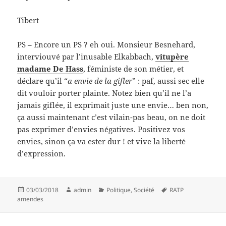
Tibert
PS – Encore un PS ? eh oui. Monsieur Besnehard,
interviouvé par l’inusable Elkabbach,
vitupère
madame De Hass
, féministe de son métier, et
déclare qu’il “
a envie de la gifler
” : paf, aussi sec elle
dit vouloir porter plainte. Notez bien qu’il ne l’a
jamais giflée, il exprimait juste une envie… ben non,
ça aussi maintenant c’est vilain-pas beau, on ne doit
pas exprimer d’envies négatives. Positivez vos
envies, sinon ça va ester dur ! et vive la liberté
d’expression.
Posted
Author
Categories
Tags
03/03/2018
admin
Politique
,
Société
RATP
on
amendes