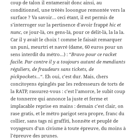
coup de talon il entamerait donc ainsi, au
conditionnel, une trèèès looongue remontée vers la
surface ? Va savoir… ceci étant, il est permis de
s’interroger sur la pertinence d’avoir frappé
hic et
nunc
, ce jour-là, ces gens-là, pour ce délit-là, la la la.
Car il y avait le choix ! comme le faisait remarquer
un puni, meurtri et navré (dame, 60 euros pour un
sens interdit du métro…) : “
Bravo pour ce racket
facile. Par contre il y a toujours autant de mendiants
réguliers, de fraudeurs sans tickets, de
pickpockets…
“. Eh oui, c’est dur. Mais, chers
concitoyens épinglés par les redresseurs de torts de
la RATP, rassurez-vous : c’est l’amorce, le subit coup
de tonnerre qui annonce la juste et ferme et
implacable reprise en mains : demain c’est clair, on
rase gratis, et le métro parigot sera propre, franc du
collier, sans tags ni graffiti, honnête et peuplé de
voyageurs d’un civisme à toute épreuve, du moins à
l’épreuve des prunes.