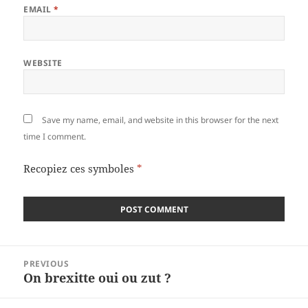
EMAIL
*
WEBSITE
Save my name, email, and website in this browser for the next
time I comment.
Recopiez ces symboles
*
Post
PREVIOUS
navigation
On brexitte oui ou zut ?
Previous
post: