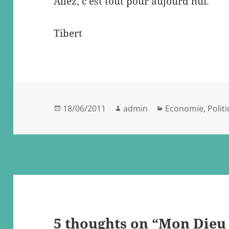
Allez, c’est tout pour aujourd’hui.
Tibert
Posted
Author
Categories
18/06/2011
admin
Economie
,
Polit
on
5 thoughts on “Mon Dieu 