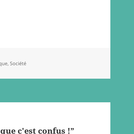
ique
,
Société
que c'est confus !”