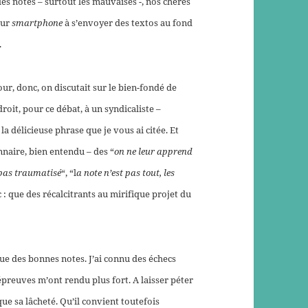
 les notes – surtout les mauvaises -, nos chères
eur
smartphone
à s’envoyer des textos au fond
.
ur, donc, on discutait sur le bien-fondé de
roit, pour ce débat, à un syndicaliste –
 délicieuse phrase que je vous ai citée. Et
naire, bien entendu – des “
on ne leur apprend
a pas traumatisé
“, “l
a note n’est pas tout, les
tc : que des récalcitrants au mirifique projet du
que des bonnes notes. J’ai connu des échecs
 épreuves m’ont rendu plus fort. A laisser péter
que sa lâcheté. Qu’il convient toutefois