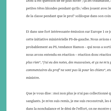
Donc il est question de ne plus noter ; ça les traumatise,
petites têtes blondes pendant qu’ils / elles jouent avec l
de la classe pendant que le prof’ soliloque dans son coin
Et dans une fort intéressante émission sur Europe 1 ce jo
cette initiative ministérielle PS-de-gauche. Nous avions d
probablement au PS, tendance Hamon – qui nous a sorti la
nous avons entendu en réaction – réaction donc réaction
plus rien
“, “
j’ai eu des notes, des mauvaises, et ça ne m’
commentaires du prof’ ne sont pas là pour les chiens
“, e
ministre.
Que je vous dise : moi non plus je n’ai pas collectionné 
sanglants. Je m’en suis remis, je me suis reconstruit, les
dans la nonchalance et le déni de l’effort, on ne montre 