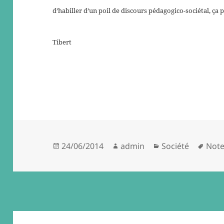
d’habiller d’un poil de discours pédagogico-sociétal, ça 
Tibert
Posted
Author
Categories
Tags
24/06/2014
admin
Société
Note
on