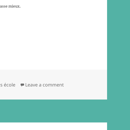
passe mieux.
on Théoriser la lâcheté
s école
Leave a comment