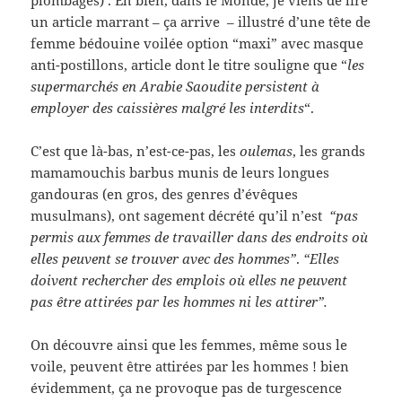
plombages) . Eh bien, dans le Monde, je viens de lire
un article marrant – ça arrive – illustré d’une tête de
femme bédouine voilée option “maxi” avec masque
anti-postillons, article dont le titre souligne que “
les
supermarchés en Arabie Saoudite persistent à
employer des caissières malgré les interdits
“.
C’est que là-bas, n’est-ce-pas, les
oulemas
, les grands
mamamouchis barbus munis de leurs longues
gandouras (en gros, des genres d’évêques
musulmans), ont sagement décrété qu’il n’est
“pas
permis aux femmes de travailler dans des endroits où
elles peuvent se trouver avec des hommes”
.
“Elles
doivent rechercher des emplois où elles ne peuvent
pas être attirées par les hommes ni les attirer”.
On découvre ainsi que les femmes, même sous le
voile, peuvent être attirées par les hommes ! bien
évidemment, ça ne provoque pas de turgescence