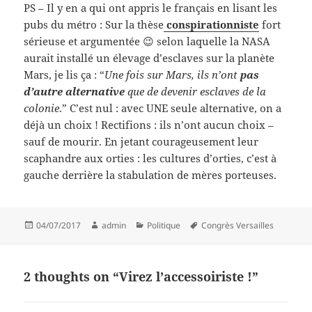
PS – Il y en a qui ont appris le français en lisant les
pubs du métro : Sur la thèse
conspirationniste
fort
sérieuse et argumentée 😉 selon laquelle la NASA
aurait installé un élevage d’esclaves sur la planète
Mars, je lis ça : “
Une fois sur Mars, ils n’ont
pas
d’autre alternative
que de devenir esclaves de la
colonie
.” C’est nul : avec UNE seule alternative, on a
déjà un choix ! Rectifions : ils n’ont aucun choix –
sauf de mourir. En jetant courageusement leur
scaphandre aux orties : les cultures d’orties, c’est à
gauche derrière la stabulation de mères porteuses.
Posted
Author
Categories
Tags
04/07/2017
admin
Politique
Congrès Versailles
on
2 thoughts on “Virez l’accessoiriste !”